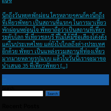
แนว!
นึกถึงวันหยุดพักผ่อน ใครหลายๆคนก็คงนึกถึง
ที่เที่ยวพัทยา เป็นสถานที่แรกๆ ในการมาเที่ยว
พักผ่อนหย่อนใจ พัทยาถือว่าเป็นสถานที่เที่ยว
ระดับโลก ที่เที่ยวชลบุรี ที่ไม่ได้มีชื่อเสียงโด่งดัง
แค่ในประเทศไทย แต่ยังไปไกลถึงต่างประเทศ
อีกด้วย พัทยา เป็นแหล่งรวมสถานที่ท่องเที่ยว
มากมายหลายรูปแบบ แล้วในวันนี้เราจะมาขอ
นำเสนอ 35 ที่เที่ยวพัทยา [...]
14
Sep
Search
Search
Recent Posts