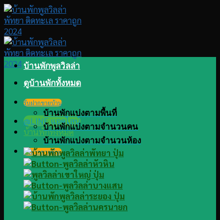
Skip
to
content
บ้านพักพูลวิลล่า
ดูบ้านพักทั้งหมด
รับฝากขายบ้าน
บ้านพักแบ่งตามพื้นที่
@LINE แอดไลน์
บ้านพักแบ่งตามจำนวนคน
บ้านพักทั้งหมด
บ้านพักแบ่งตามจำนวนห้อง
รับฝากขายบ้าน