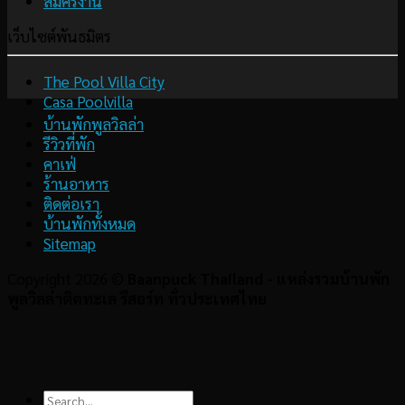
สมัครงาน
เว็บไซต์พันธมิตร
The Pool Villa City
Casa Poolvilla
บ้านพักพูลวิลล่า
รีวิวที่พัก
คาเฟ่
ร้านอาหาร
ติดต่อเรา
บ้านพักทั้งหมด
Sitemap
Copyright 2026 ©
Baanpuck Thailand - แหล่งรวมบ้านพัก
พูลวิลล่าติดทะเล รีสอร์ท ทั่วประเทศไทย
Search