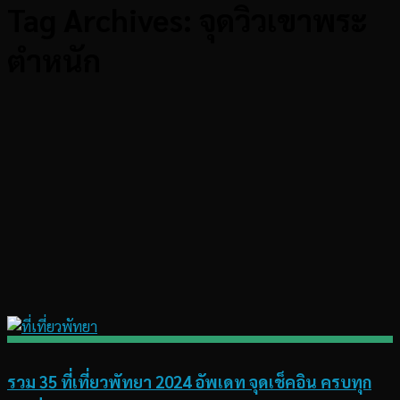
Tag Archives:
จุดวิวเขาพระ
ตำหนัก
รวม 35 ที่เที่ยวพัทยา 2024 อัพเดท จุดเช็คอิน ครบทุก