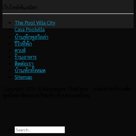
เว็บไซต์พันธมิตร
The Pool Villa City
Casa Poolvilla
บ้านพักพูลวิลล่า
รีวิวที่พัก
คาเฟ่
ร้านอาหาร
ติดต่อเรา
บ้านพักทั้งหมด
Sitemap
Copyright 2026 ©
Baanpuck Thailand - แหล่งรวมบ้านพัก
พูลวิลล่าติดทะเล รีสอร์ท ทั่วประเทศไทย
Search
for: