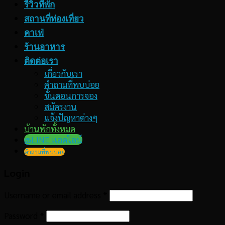
รีวิวที่พัก
สถานที่ท่องเที่ยว
คาเฟ่
ร้านอาหาร
ติดต่อเรา
เกี่ยวกับเรา
คำถามที่พบบ่อย
ขั้นตอนการจอง
สมัครงาน
แจ้งปัญหาต่างๆ
บ้านพักทั้งหมด
@LINE แอดไลน์
คำถามที่พบบ่อย
Login
Username or email address
*
Password
*