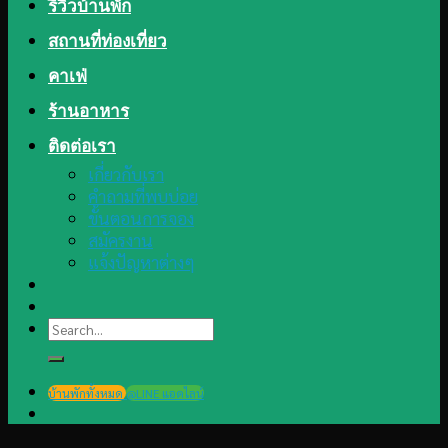
รีวิวบ้านพัก
สถานที่ท่องเที่ยว
คาเฟ่
ร้านอาหาร
ติดต่อเรา
เกี่ยวกับเรา
คำถามที่พบบ่อย
ขั้นตอนการจอง
สมัครงาน
แจ้งปัญหาต่างๆ
Search
for:
บ้านพักทั้งหมด
@LINE แอดไลน์