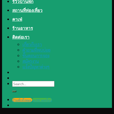
รีวิวบ้านพัก
สถานที่ท่องเที่ยว
คาเฟ่
ร้านอาหาร
ติดต่อเรา
เกี่ยวกับเรา
คำถามที่พบบ่อย
ขั้นตอนการจอง
สมัครงาน
แจ้งปัญหาต่างๆ
Search
for:
บ้านพักทั้งหมด
@LINE แอดไลน์