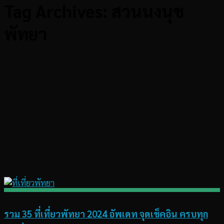
Tag Archives:
สวนนงนุช
พัทยา
รวม 35 ที่เที่ยวพัทยา 2024 อัพเดท จุดเช็คอิน ครบทุก