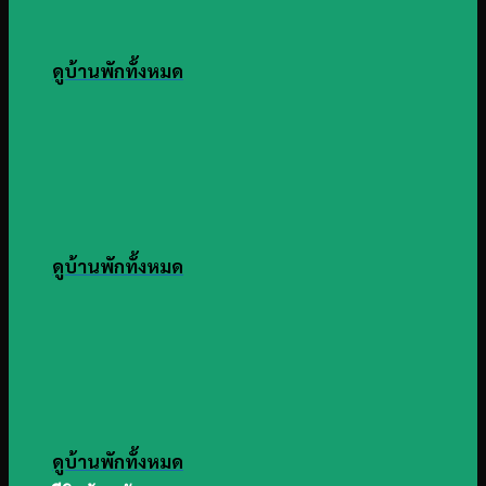
ดูบ้านพักทั้งหมด
ดูบ้านพักทั้งหมด
ดูบ้านพักทั้งหมด