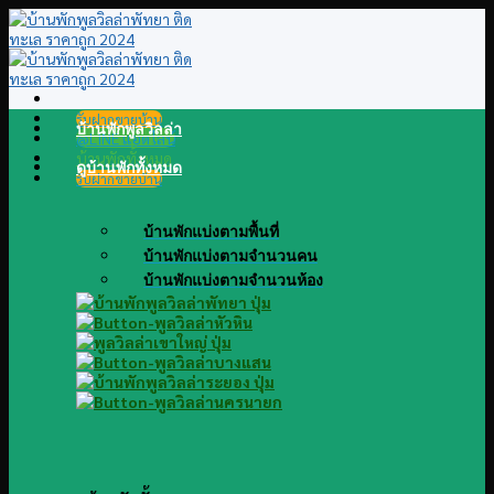
Skip
to
content
รับฝากขายบ้าน
บ้านพักพูลวิลล่า
@LINE แอดไลน์
บ้านพักทั้งหมด
ดูบ้านพักทั้งหมด
รับฝากขายบ้าน
บ้านพักแบ่งตามพื้นที่
บ้านพักแบ่งตามจำนวนคน
บ้านพักแบ่งตามจำนวนห้อง