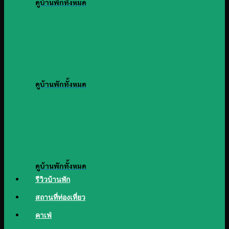
ดูบ้านพักทั้งหมด
ดูบ้านพักทั้งหมด
ดูบ้านพักทั้งหมด
รีวิวบ้านพัก
สถานที่ท่องเที่ยว
คาเฟ่