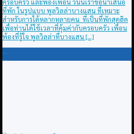
ครอบครัว และพ้องเพื่อน วันนี้เราขอนำเสนอ
ที่พัก ในรูปแบบ พูลวิลล่าบางแสน ที่เหมาะ
สำหรับการได้หลากหลายคน ที่เป็นที่พักสุดฮิต
เพื่อท่านได้ใช้เวลาที่คุ้มค่ากับครอบครัว เพื่อน
พ้องที่รู้ใจ พูลวิลล่าที่บางแสน [...]
16
Aug