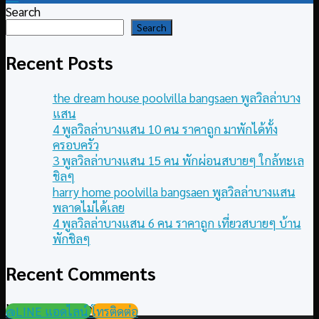
Search
Search
Recent Posts
the dream house poolvilla bangsaen พูลวิลล่าบาง
แสน
4 พูลวิลล่าบางแสน 10 คน ราคาถูก มาพักได้ทั้ง
ครอบครัว
3 พูลวิลล่าบางแสน 15 คน พักผ่อนสบายๆ ใกล้ทะเล
ชิลๆ
harry home poolvilla bangsaen พูลวิลล่าบางแสน
พลาดไม่ได้เลย
4 พูลวิลล่าบางแสน 6 คน ราคาถูก เที่ยวสบายๆ บ้าน
พักชิลๆ
Recent Comments
No comments to show.
@LINE แอดไลน์
โทรติดต่อ