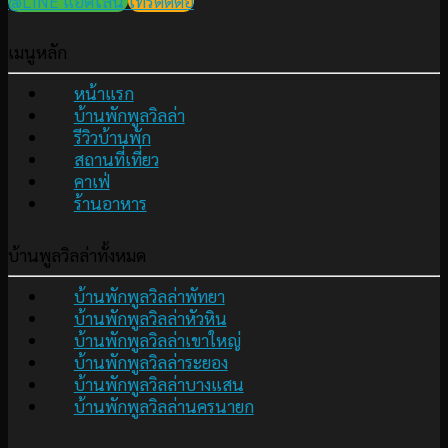
@LINE แอดไลน์
โทรติดต่อ
เมนูหลัก
หน้าแรก
บ้านพักพูลวิลล่า
รีวิวบ้านพัก
สถานที่เที่ยว
คาเฟ่
ร้านอาหาร
บ้านพูลวิลล่าทั้งหมด
บ้านพักพูลวิลล่าพัทยา
บ้านพักพูลวิลล่าหัวหิน
บ้านพักพูลวิลล่าเขาใหญ่
บ้านพักพูลวิลล่าระยอง
บ้านพักพูลวิลล่าบางแสน
บ้านพักพูลวิลล่านครนายก