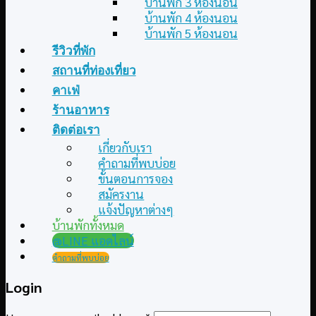
บ้านพัก 3 ห้องนอน
บ้านพัก 4 ห้องนอน
บ้านพัก 5 ห้องนอน
รีวิวที่พัก
สถานที่ท่องเที่ยว
คาเฟ่
ร้านอาหาร
ติดต่อเรา
เกี่ยวกับเรา
คำถามที่พบบ่อย
ขั้นตอนการจอง
สมัครงาน
แจ้งปัญหาต่างๆ
บ้านพักทั้งหมด
@LINE แอดไลน์
คำถามที่พบบ่อย
Login