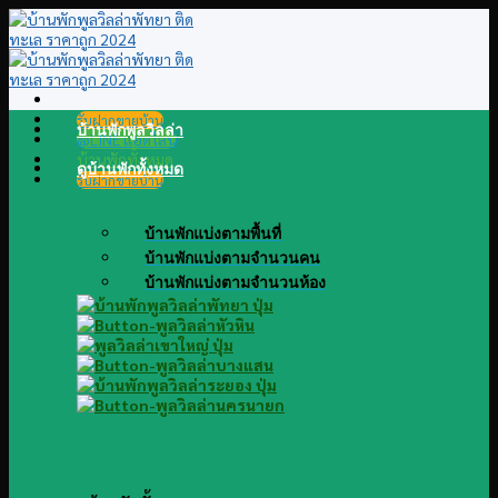
Skip
to
content
รับฝากขายบ้าน
บ้านพักพูลวิลล่า
@LINE แอดไลน์
บ้านพักทั้งหมด
ดูบ้านพักทั้งหมด
รับฝากขายบ้าน
บ้านพักแบ่งตามพื้นที่
บ้านพักแบ่งตามจำนวนคน
บ้านพักแบ่งตามจำนวนห้อง