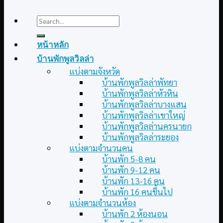
Search
for:
หน้าหลัก
บ้านพักพูลวิลล่า
แบ่งตามจังหวัด
บ้านพักพูลวิลล่าพัทยา
บ้านพักพูลวิลล่าหัวหิน
บ้านพักพูลวิลล่าบางแสน
บ้านพักพูลวิลล่าเขาใหญ่
บ้านพักพูลวิลล่านครนายก
บ้านพักพูลวิลล่าระยอง
แบ่งตามจำนวนคน
บ้านพัก 5-8 คน
บ้านพัก 9-12 คน
บ้านพัก 13-16 คน
บ้านพัก 16 คนขึ้นไป
แบ่งตามจำนวนห้อง
บ้านพัก 2 ห้องนอน