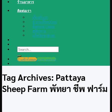
ร้านอาหาร
ติดต่อเรา
เกี่ยวกับเรา
คำถามที่พบบ่อย
ขั้นตอนการจอง
สมัครงาน
แจ้งปัญหาต่างๆ
Search
for:
บ้านพักทั้งหมด
@LINE แอดไลน์
Tag Archives:
Pattaya
Sheep Farm พัทยา ชีพ ฟาร์ม