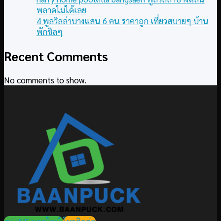
พลาดไม่ได้เลย
4 พูลวิลล่าบางแสน 6 คน ราคาถูก เที่ยวสบายๆ บ้าน
พักชิลๆ
Recent Comments
No comments to show.