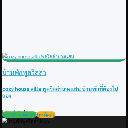
บ้านพักพูลวิลล่า
cozy house villa พูลวิลล่าบางแสน บ้านพักที่ต้องไป
ลอง
อ่านเพิ่มเติม
@LINE แอดไลน์
โทรติดต่อ