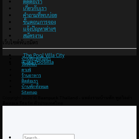
ติดต่อเรา
เกี่ยวกับเรา
คำถามที่พบบ่อย
ขั้นตอนการจอง
แจ้งปัญหาต่างๆ
สมัครงาน
เว็บไซต์พันธมิตร
The Pool Villa City
บ้านพักพูลวิลล่า
Casa Poolvilla
รีวิวที่พัก
คาเฟ่
ร้านอาหาร
ติดต่อเรา
บ้านพักทั้งหมด
Sitemap
Copyright 2026 ©
Baanpuck Thailand - แหล่งรวมบ้านพัก พูลวิลล่า
ติดทะเล รีสอร์ท ทั่วประเทศไทย
Search