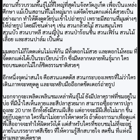
สถานที่รวบรวมพันธุ์ไม้ที่ใหญ่ที่สุดในจังหวัดภูเก็ต เพื่อเป็นแหล่ง
ศึกษา แม้เป็นสถานที่ไม่ใหญ่มาก แต่จัดโซนตกแต่งได้สวยเป็น
อย่างมาก ทำให้ดึงดูดวัยรุ่นเข้าไปถ่ายรูป เพราะมีสถานที่มุมต่างๆ
ให้ถ่ายรูป โดยมีโซนต่างๆ เช่น สวนกล้วยไม้ สวนสมุนไพร
สวนบัว สวนบาหลี สวนญี่ปุ่น สวนป่าร้อนชื้น สวนเฟิร์น สวนไม้
เลื้อย และสวนปาล์ม เป็นต้น
มุมดอกไม้ก็โดดเด่นไม่แพ้กัน มีทั้งดอกไม้สวย และดอกไม้หอม ที่
จัดตกแต่งได้เป็นระเบียบน่ารัก ซึ่งมีหลากหลายพันธุ์มาก ใคร
ชอบชมดอกไม้ใกล้ชิดธรรมชาติสวยๆ
อีกหนึ่งจุดน่าสนใจ คือสวนแคตตัส สวนกระบองเพชรที่ไม่ว่าใคร
เดินภาพจะหยุดดู และจะหยิบมือถือกดชัตเตอร์ถ่ายรูป
นอกจากจะเพลิดเพลินชมเหล่าพันธุ์ไม้ ยังมีปลาคราฟที่ชมอยู่ใน
บ่อ ที่มีน้ำใสเห็นลายและสีปลาสวยมาก สามารถซื้ออาหารปลา
ถุงละ 20 บาท อีกทั้งยังมีสวนผีเสื้อ แต่อาจจะมีผีเสื้อไม่มาก ขึ้น
อยู่กับฤดูกาล ใครที่มาไม่อยากให้คาดหวัง ถ้าต้องการมาเพื่อดูแค่
พี่เสื้ออาจจะทำให้ผิดหวังได้ แต่สำหรับใครที่ชอบชมไม่ที่จะอยู่
ภายในบรรยากาศสีเขียว ที่ให้ความรู้สึกสบายใจ สดชื่น ที่แห่งนี้
ห้ามพลาดเด็ดขาด