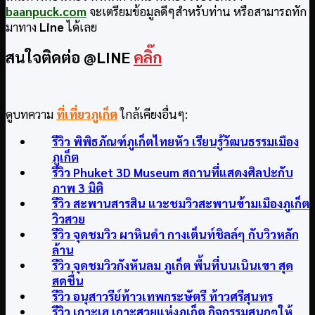
baanpuck.com
จะเตรียมข้อมูลดีๆสำหรับท่าน หรือสามารถทัก
มาทาง
Line
ได้เลย
สนใจติดต่อ @LINE
คลิ๊ก
ดูบทความ
ที่เที่ยวภูเก็ต
ใกล้เคียงอื่นๆ:
รีวิว พิพิธภัณฑ์ภูเก็ตไทยหัว เรียนรู้วัฒนธรรมเมือง
ภูเก็ต
รีวิว Phuket 3D Museum สถานที่แสดงศิลปะกับ
ภาพ 3 มิติ
รีวิว สะพานสารสิน แวะชมวิวสะพานข้ามเมืองภูเก็ต
วิวสวย
รีวิว จุดชมวิว ผาหินดำ กางเต็นท์ชิลล์ๆ กับวิวหลัก
ล้าน
รีวิว จุดชมวิวกังหันลม ภูเก็ต พื้นที่บนเนินเขา สุด
สดชื่น
รีวิว อนุสาวรีย์ท้าวเทพกระษัตรี ท้าวศรีสุนทร
รีวิว เกาะเฮ เกาะสวยแห่งภูเก็ต กิจกรรมสนุกๆให้