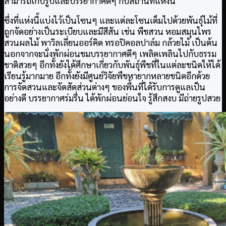
สามารถเก็บรูปและบรรยากาศดีๆ กับสถานที่แห่งนี้
ซึ่งที่แห่งนี้แบ่งไว้เป็นโซนๆ และแต่ละโซนเต็มไปด้วยพันธ์ุไม้ที่
ถูกจัดอย่างเป็นระเบียบและมีสีสัน เช่น พืชสวน หอมสมุนไพร
สวนผลไม้ พาวิลเลี่ยนออร์คิด ทรอปิคอลปาล์ม กล้วยไม้ เป็นต้น
นอกจากจะนั่งพักผ่อนชมบรรยากาศดีๆ เพลิดเพลินไปกับธรรม
ชาติสวยๆ อีกทั้งยังได้ศึกษาเกี่ยวกับพันธุ์พืชที่ในแต่ละชนิดให้ได้
เรียนรู้มากมาย อีกทั้งยังมีศูนย์วิจัยพืชหายากหลายชนิดอีกด้วย
การจัดสวนและจัดสัดส่วนต่างๆ ของพื้นที่ได้รับการดูแลเป็น
อย่างดี บรรยากาศร่มรื่น ได้พักผ่อนย่อนใจ รู้สึกสงบ มีถ่ายรูปสวย